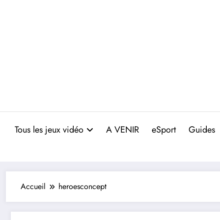
Aller
au
contenu
Tous les jeux vidéo
A VENIR
eSport
Guides
Accueil
heroesconcept