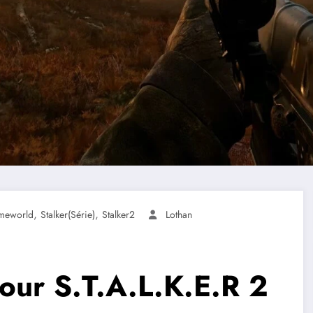
,
,
meworld
Stalker(série)
Stalker2
Lothan
ur S.T.A.L.K.E.R 2