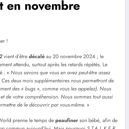
nt en novembre
er !
 2
vient d’être
décalé
au 20 novembre 2024 ; le
ement attendu, surtout après les retards répétés. Le
ué : «
Nous savons que vous en avez peut-être assez
ce Ces deux mois supplémentaires nous permettront de
lement des « bugs », comme vous les appelez). Nous
n et de votre compréhension. Nous sommes tout aussi
permettre de le découvrir par vous-mêm
e. »
World prenne le temps de
peaufiner
son bébé, afin de
trop commun aujourd’hui. Mais pourquoi
S.T.A.L.K.E.R