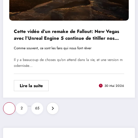
Cette vidéo d’un remake de Fallout: New Vegas
avec l’Unreal Engine 5 continue de titiller nos
espérances
Comme souvent, ce sont les fans qui nous font rêver
Il y a beaucoup de choses qu'on attend dans la vie, et une version m
odernisée…
Lire la suite
30 Mai 2026
Pagination
…
1
2
65
des
publications