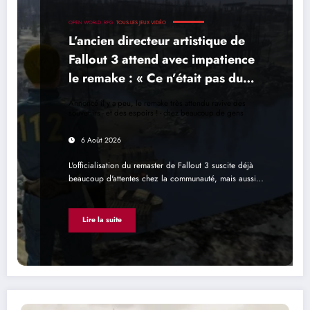
OPEN WORLD
RPG
TOUS LES JEUX VIDÉO
L’ancien directeur artistique de
Fallout 3 attend avec impatience
le remake : « Ce n’était pas du
tout le jeu que nous voulions
Annoncé il y a peu, le remake très attendu ravive des
créer »
souvenirs - et des espoirs ! - chez beaucoup de gens
6 Août 2026
L'officialisation du remaster de Fallout 3 suscite déjà
beaucoup d'attentes chez la communauté, mais aussi…
Lire la suite