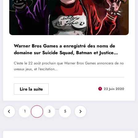
Warner Bros Games a enregistré des noms de
domaine sur Suicide Squad, Batman et Justice
League
C'este le 22 août prochain que Warner Bros Games annoncera de no
uveaux jeux, et l'excitation…
Lire la suite
22 Juin 2020
Pagination
…
1
2
3
5
des
publications