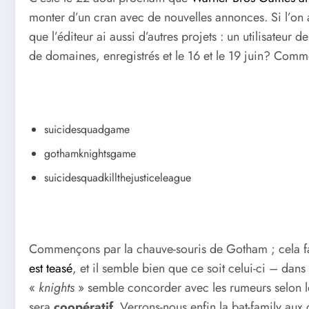
monter d’un cran avec de nouvelles annonces. Si l’on 
que l’éditeur ai aussi d’autres projets : un utilisateur d
de domaines, enregistrés et le 16 et le 19 juin? Comme
suicidesquadgame
gothamknightsgame
suicidesquadkillthejusticeleague
Commençons par la chauve-souris de Gotham ; cela f
est teasé
, et il semble bien que ce soit celui-ci – dans 
«
knights
» semble concorder avec les rumeurs selon l
sera
coopératif
. Verrons-nous enfin la bat-family aux