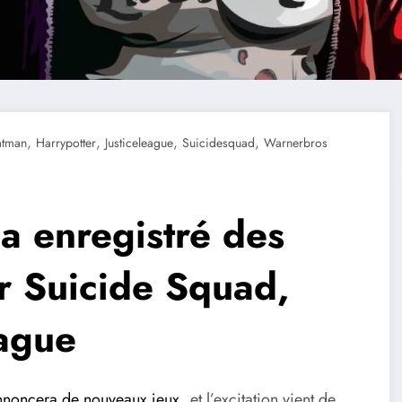
,
,
,
,
atman
Harrypotter
Justiceleague
Suicidesquad
Warnerbros
 enregistré des
r Suicide Squad,
eague
noncera de nouveaux jeux
, et l’excitation vient de