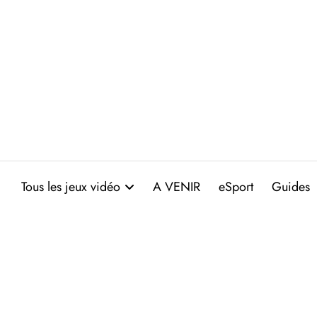
Aller
au
contenu
Tous les jeux vidéo
A VENIR
eSport
Guides