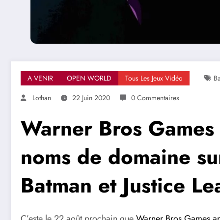
A VENIR
OPEN WORLD
Tous Les Jeux Vidéo
B
Lothan
22 Juin 2020
0 Commentaires
Warner Bros Games a
noms de domaine su
Batman et Justice L
C’este le 22 août prochain que
Warner Bros Games an