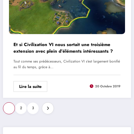
Et si Civilization VI nous sortait une troisième
extension avec plein d’éléments intéressants ?
Tout comme ses prédécesseurs, Civilization VI s'est largement bonifié
au fil du temps, grâce à…
Lire la suite
20 Octobre 2019
Pagination
1
2
3
des
publications