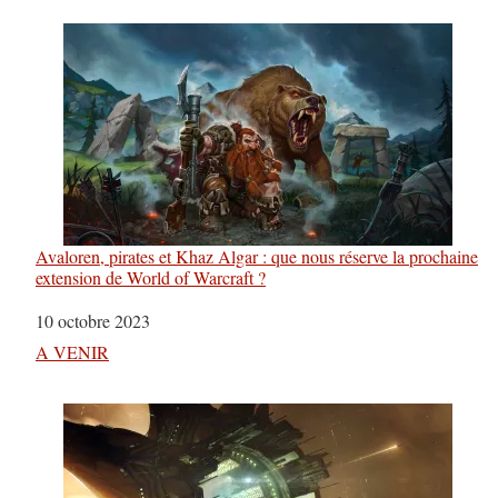
Avaloren, pirates et Khaz Algar : que nous réserve la prochaine
extension de World of Warcraft ?
Date
10 octobre 2023
Par rapport à
A VENIR