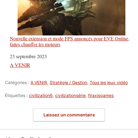
Nouvelle extension et mode FPS annoncés pour EVE Online,
faites chauffer les moteurs
Date
23 septembre 2023
Par rapport à
A VENIR
Catégories :
A VENIR
,
Stratégie / Gestion
,
Tous les jeux vidéo
Étiquettes :
civilization6
,
civilizationsérie
,
firaxisgames
Laissez un commentaire