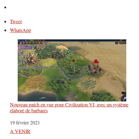
Tweet
WhatsApp
Nouveau patch en vue pour Civilization VI, avec un système
élaboré de barbares
Date
19 février 2021
Par rapport à
A VENIR