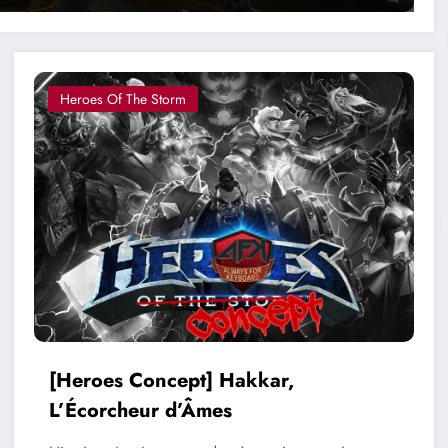
Heroes Of The Storm
[Heroes Concept] Hakkar,
L’Écorcheur d’Âmes