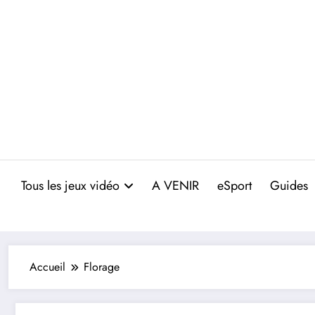
Aller
au
contenu
Tous les jeux vidéo
A VENIR
eSport
Guides
Accueil
Florage