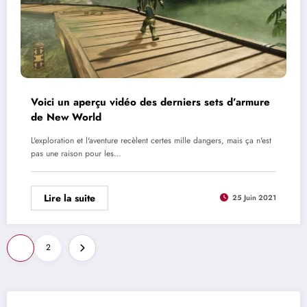
Voici un aperçu vidéo des derniers sets d’armure
de New World
L'exploration et l'aventure recèlent certes mille dangers, mais ça n'est
pas une raison pour les…
Lire la suite
25 Juin 2021
Pagination
1
2
des
publications