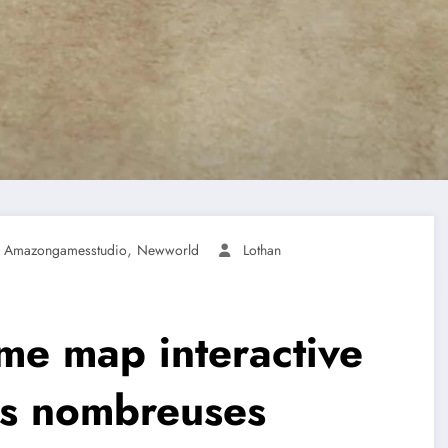
,
Amazongamesstudio
Newworld
Lothan
me map interactive
es nombreuses