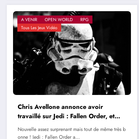
A VENIR
OPEN WORLD
RPG
Tous Les Jeux Vidéo
Chris Avellone annonce avoir
travaillé sur Jedi : Fallen Order, et
d’autres projets
Nouvelle assez surprenant mais tout de même très b
onne ! Jedi : Fallen Order a…