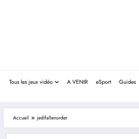
Aller
au
contenu
Tous les jeux vidéo
A VENIR
eSport
Guides
Accueil
jedifallenorder