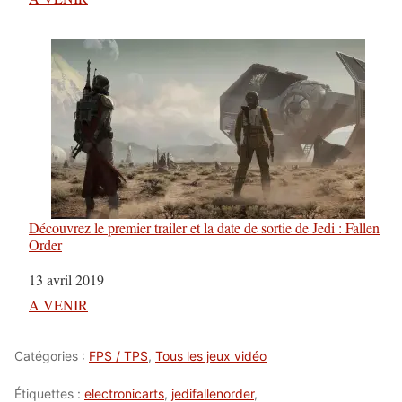
Découvrez le premier trailer et la date de sortie de Jedi : Fallen
Order
Date
13 avril 2019
Par rapport à
A VENIR
Catégories :
FPS / TPS
,
Tous les jeux vidéo
Étiquettes :
electronicarts
,
jedifallenorder
,