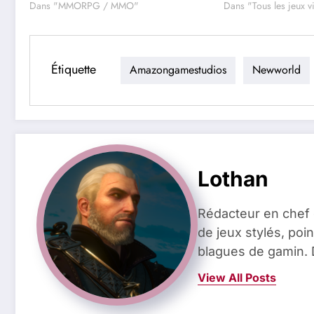
Dans "MMORPG / MMO"
Dans "Tous les jeux 
Étiquette
Amazongamestudios
Newworld
Lothan
Rédacteur en chef 
de jeux stylés, poin
blagues de gamin. 
View All Posts