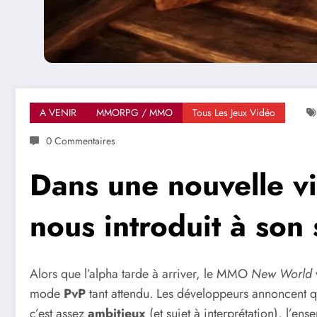
A VENIR
MMORPG / MMO
Tous Les Jeux Vidéo
0 Commentaires
Dans une nouvelle 
nous introduit à son
Alors que l’alpha tarde à arriver, le MMO
New World
mode
PvP
tant attendu. Les développeurs annoncent 
c’est assez
ambitieux
(et sujet à interprétation), l’en