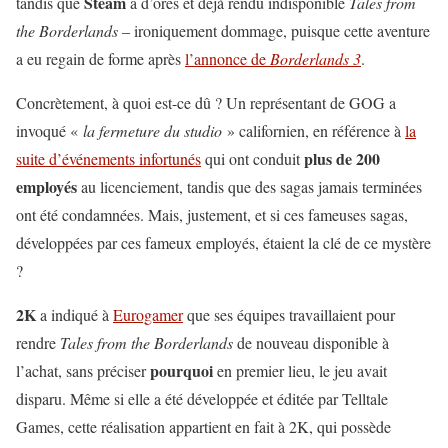
Steam
tandis que
a d’ores et déjà rendu indisponible
Tales from
the Borderlands
– ironiquement dommage, puisque cette aventure
a eu regain de forme après
l’annonce de
Borderlands 3
.
Concrètement, à quoi est-ce dû ? Un représentant de GOG a
invoqué «
la fermeture du studio
» californien, en référence à
la
plus de 200
suite d’événements infortunés
qui ont conduit
employés
au licenciement, tandis que des sagas jamais terminées
ont été condamnées. Mais, justement, et si ces fameuses sagas,
développées par ces fameux employés, étaient la clé de ce mystère
?
2K
a indiqué à
Eurogamer
que ses équipes travaillaient pour
rendre
Tales from the Borderlands
de nouveau disponible à
pourquoi
l’achat, sans préciser
en premier lieu, le jeu avait
disparu. Même si elle a été développée et éditée par Telltale
Games, cette réalisation appartient en fait à 2K, qui possède