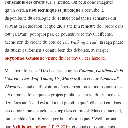
l’ensemble des droits
sur la licence. On peut donc imaginer
flou technique et juridique
qu’un certain
a perturbé la
disponibilité du catalogue de Telltale pendant les semaines qui
suivent sa liquidation, et que 2K s’attelle à remettre de l’ordre dans
tout ça avant, pourquoi pas, de poursuivre le travail effectué.
Même son de cloche du côté de
The Walking Dead
: la saga phare
du studio californien a connu bien des déboires, avant que
Skybound Games
ne vienne finir le travail, et l’histoire
.
Mais pour le reste ? Des licences comme
Batman
,
Gardiens de la
Galaxie
,
The Wolf Among Us
,
Minecraft
ou encore
Games of
Thrones
attendant d’avoir un dénouement, ou au moins une suite
; et on ne parle ici que de projets publiques, au vu du rythme des
dernières années, il est tout à fait possible que Telltale ai eu, dans
surprises
ses derniers mois, quelques
en projet. Mais maintenant,
tout semble définitivement perdu… n’est-ce pas ? Well, on sait
Netflix
que
sera présent à l’E3 2019
, et depuis plusieurs mois,