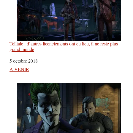
Telltale : d’autres licenciements ont eu lieu, il ne reste plus
grand monde
Date
5 octobre 2018
Par rapport à
A VENIR