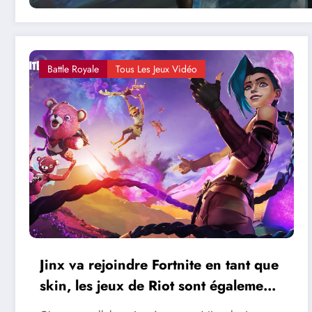
Battle Royale
Tous Les Jeux Vidéo
Jinx va rejoindre Fortnite en tant que
skin, les jeux de Riot sont également
disponibles sur l’Epic Games Store