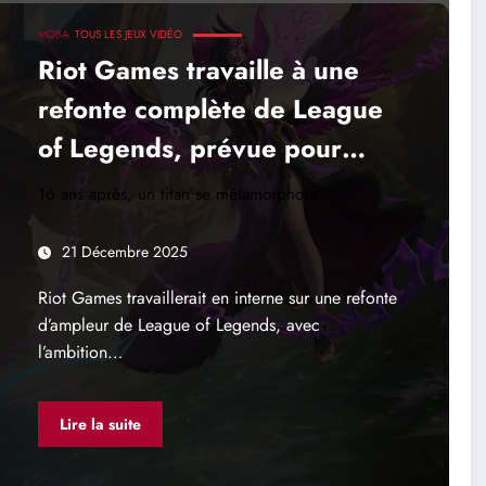
MOBA
TOUS LES JEUX VIDÉO
Riot Games travaille à une
refonte complète de League
of Legends, prévue pour
2027
16 ans après, un titan se métamorphose
21 Décembre 2025
Riot Games travaillerait en interne sur une refonte
d’ampleur de League of Legends, avec
l’ambition…
Lire la suite