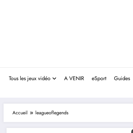
Aller
au
contenu
Tous les jeux vidéo
A VENIR
eSport
Guides
Accueil
leagueoflegends