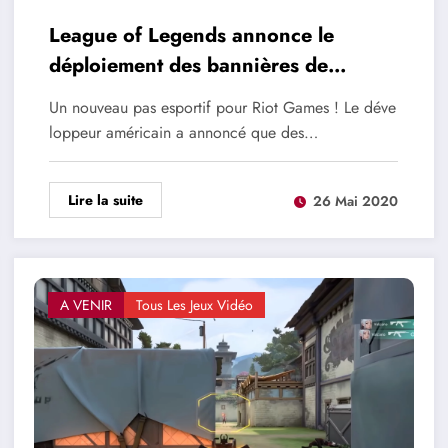
League of Legends annonce le
déploiement des bannières de
sponsors en jeu
Un nouveau pas esportif pour Riot Games ! Le déve
loppeur américain a annoncé que des…
Lire la suite
26 Mai 2020
A VENIR
Tous Les Jeux Vidéo