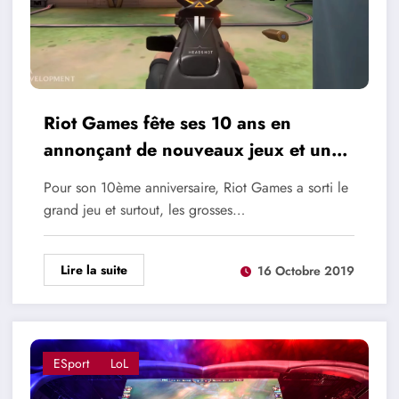
Riot Games fête ses 10 ans en
annonçant de nouveaux jeux et un
animé, voici un gros récap de qualité
Pour son 10ème anniversaire, Riot Games a sorti le
grand jeu et surtout, les grosses…
Lire la suite
16 Octobre 2019
ESport
LoL