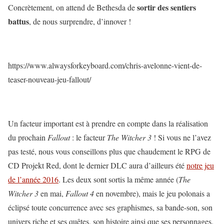
sortir des sentiers
Concrètement, on attend de Bethesda de
battus
, de nous surprendre, d’innover !
https://www.alwaysforkeyboard.com/chris-avelonne-vient-de-
teaser-nouveau-jeu-fallout/
Un facteur important est à prendre en compte dans la réalisation
du prochain
Fallout
: le facteur
The Witcher 3
! Si vous ne l’avez
pas testé, nous vous conseillons plus que chaudement le RPG de
CD Projekt Red, dont le dernier DLC aura d’ailleurs été
notre jeu
de l’année 2016
. Les deux sont sortis la même année (
The
Witcher 3
en mai,
Fallout 4
en novembre), mais le jeu polonais a
éclipsé toute concurrence avec ses graphismes, sa bande-son, son
univers riche et ses quêtes, son histoire ainsi que ses personnages.