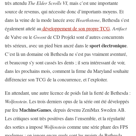
très attendu
The Elder Scrolls VI
, mais c’est une importante
source de revenus, qui nécessite donc d’importants moyens. Et
dans la veine de la mode lancée avec
Hearthstone
, Bethesda s’est
également attelé au
développement de son propre TCG
.
Artifact
de Valve ou le
Gwent
de CD Projekt sont d’autres concurrents
sport électronique
très sérieux, avec un pied bien ancré dans le
.
C’est là un domaine où Bethesda ne s’est pas vraiment aventuré,
et beaucoup s’y sont cassés les dents ; il sera intéressant de voir,
dans les prochains mois, comment la firme du Maryland souhaite
différencier son TCG de la concurrence, et l’exploiter.
En attendant, une autre licence de poids fait la fierté de Bethesda :
Wolfenstein
. Les trois derniers opus de la série ont été développés
MachineGames
par feu
, depuis devenu ZeniMax Sweden AB.
Les critiques sont très positives dans l’ensemble, et la régularité
des sorties a imposé
Wolfenstein
comme une série phare des FPS
modernes ; on ignore encre quels sont les projets de Bethesda