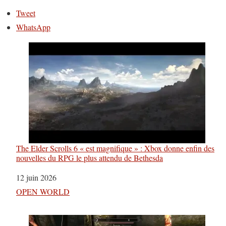
Tweet
WhatsApp
The Elder Scrolls 6 « est magnifique » : Xbox donne enfin des
nouvelles du RPG le plus attendu de Bethesda
Date
12 juin 2026
Par rapport à
OPEN WORLD