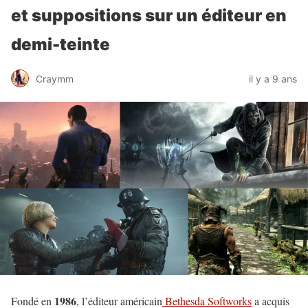
et suppositions sur un éditeur en
demi-teinte
Craymm
il y a 9 ans
1986
Fondé en
, l’éditeur américain
Bethesda Softworks
a acquis