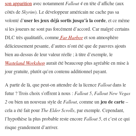
son apparition
avec notamment
Fallout 4
en tête d’affiche (aux
côtés de
Skyrim
). Le développeur américain ne cache pas sa
user les jeux déjà sortis jusqu’à la corde
volonté d’
, et ce même
si les joueurs ne sont pas forcément d’accord. Car malgré certains
DLC très qualitatifs, comme
Far Harbor
et son atmosphère
délicieusement pesante, d’autres n’ont été que de pauvres ajouts
bien au-dessus de leur valeur réelle ; à titre d’exemple, le
Wasteland Workshop
aurait été beaucoup plus agréable en mise à
jour gratuite, plutôt qu’en contenu additionnel payant.
A partir de là, que peut-on attendre de la licence
Fallout
dans le
futur ? Trois choix s’offrent à nous :
Fallout 5
,
Fallout New Vegas
jeu de carte
2
ou bien un nouveau style de
Fallout
, comme un
–
cela a été fait pour
The Elder Scrolls
, par exemple. Cependant,
l’hypothèse la plus probable reste encore
Fallout 5
, et c’est ce qui
risque grandement d’arriver.