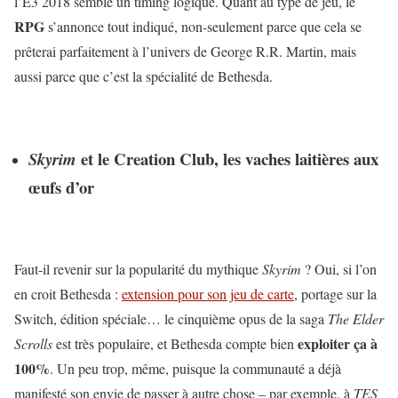
l’E3 2018 semble un timing logique. Quant au type de jeu, le
RPG
s’annonce tout indiqué, non-seulement parce que cela se
prêterai parfaitement à l’univers de George R.R. Martin, mais
aussi parce que c’est la spécialité de Bethesda.
et le Creation Club, les vaches laitières aux
Skyrim
œufs d’or
Faut-il revenir sur la popularité du mythique
Skyrim
? Oui, si l’on
en croit Bethesda :
extension pour son jeu de carte
, portage sur la
Switch, édition spéciale… le cinquième opus de la saga
The Elder
exploiter ça à
Scrolls
est très populaire, et Bethesda compte bien
100%
. Un peu trop, même, puisque la communauté a déjà
manifesté son envie de passer à autre chose – par exemple, à
TES