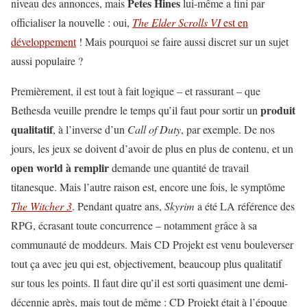
Petes Hines
niveau des annonces, mais
lui-même a fini par
officialiser la nouvelle : oui,
The Elder Scrolls VI
est en
développement
! Mais pourquoi se faire aussi discret sur un sujet
aussi populaire ?
Premièrement, il est tout à fait logique – et rassurant – que
produit
Bethesda veuille prendre le temps qu’il faut pour sortir un
qualitatif
, à l’inverse d’un
Call of Duty
, par exemple. De nos
jours, les jeux se doivent d’avoir de plus en plus de contenu, et un
open world à remplir
demande une quantité de travail
titanesque. Mais l’autre raison est, encore une fois, le symptôme
The Witcher 3
. Pendant quatre ans,
Skyrim
a été LA référence des
RPG, écrasant toute concurrence – notamment grâce à sa
communauté de moddeurs. Mais CD Projekt est venu bouleverser
tout ça avec jeu qui est, objectivement, beaucoup plus qualitatif
sur tous les points. Il faut dire qu’il est sorti quasiment une demi-
décennie après, mais tout de même : CD Projekt était à l’époque