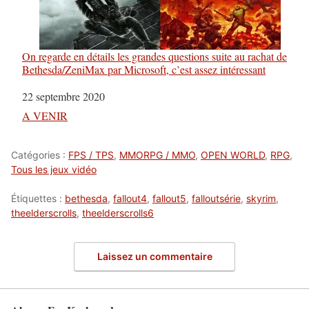
On regarde en détails les grandes questions suite au rachat de
Bethesda/ZeniMax par Microsoft, c’est assez intéressant
Date
22 septembre 2020
Par rapport à
A VENIR
Catégories :
FPS / TPS
,
MMORPG / MMO
,
OPEN WORLD
,
RPG
,
Tous les jeux vidéo
Étiquettes :
bethesda
,
fallout4
,
fallout5
,
falloutsérie
,
skyrim
,
theelderscrolls
,
theelderscrolls6
Laissez un commentaire