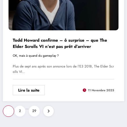
Todd Howard confirme – ô surprise – que The
Elder Scrolls VI n’est pas prêt d’arriver
OK, mais à quand du gameplay ?
Plus de sept ans après son annonce lors de l’E3 2018, The Elder Scr
olls VI…
Lire la suite
11 Novembre 2025
Pagination
…
1
2
29
des