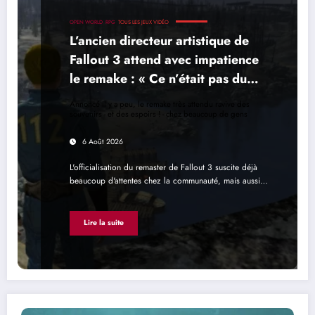
OPEN WORLD
RPG
TOUS LES JEUX VIDÉO
L’ancien directeur artistique de
Fallout 3 attend avec impatience
le remake : « Ce n’était pas du
tout le jeu que nous voulions
Annoncé il y a peu, le remake très attendu ravive des
créer »
souvenirs - et des espoirs ! - chez beaucoup de gens
6 Août 2026
L'officialisation du remaster de Fallout 3 suscite déjà
beaucoup d'attentes chez la communauté, mais aussi…
Lire la suite