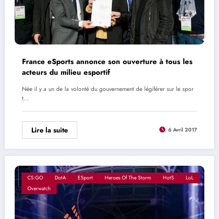
France eSports annonce son ouverture à tous les
acteurs du milieu esportif
Née il y a un de la volonté du gouvernement de légiférer sur le spor
t…
Lire la suite
6 Avril 2017
CS:GO
DotA
ESport
Heroes Of The Storm
HotS
LoL
Overwatch