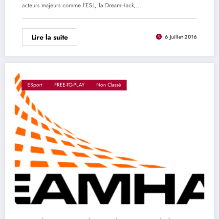
acteurs majeurs comme l'ESL, la DreamHack,…
Lire la suite
6 Juillet 2016
ESport
FREE-TO-PLAY
Non Classé