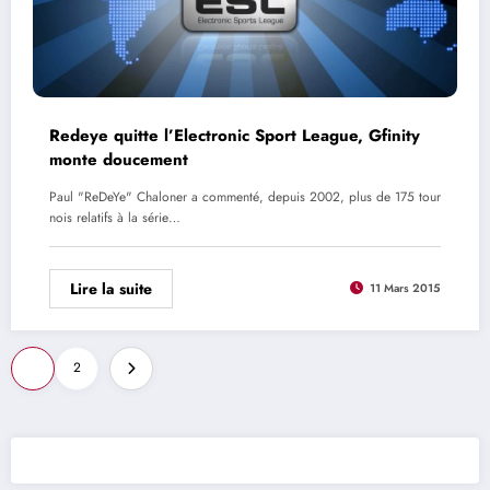
Redeye quitte l’Electronic Sport League, Gfinity
monte doucement
Paul "ReDeYe" Chaloner a commenté, depuis 2002, plus de 175 tour
nois relatifs à la série…
Lire la suite
11 Mars 2015
Pagination
1
2
des
publications