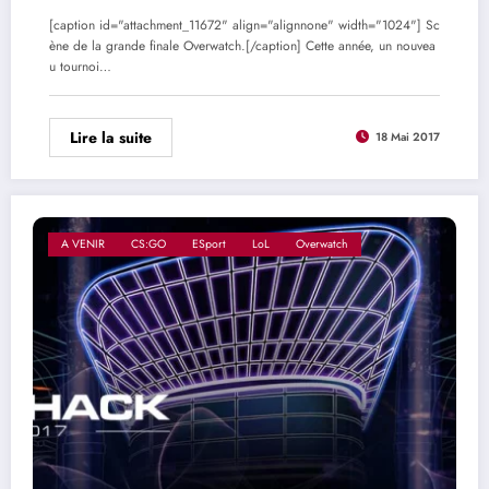
[caption id="attachment_11672" align="alignnone" width="1024"] Sc
ène de la grande finale Overwatch.[/caption] Cette année, un nouvea
u tournoi…
Lire la suite
18 Mai 2017
A VENIR
CS:GO
ESport
LoL
Overwatch