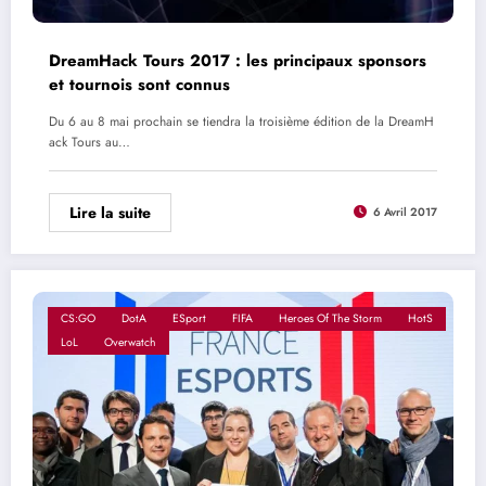
DreamHack Tours 2017 : les principaux sponsors
et tournois sont connus
Du 6 au 8 mai prochain se tiendra la troisième édition de la DreamH
ack Tours au…
Lire la suite
6 Avril 2017
CS:GO
DotA
ESport
FIFA
Heroes Of The Storm
HotS
LoL
Overwatch