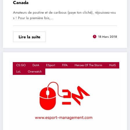
Canada
Amateurs de poutine et de caribous (paye ton cliché), réjouissez-vou
s ! Pour la première fois,…
Lire la suite
18 Mars 2018
CS:GO
DotA
ESport
FIFA
Heroes Of The Storm
HotS
LoL
Overwatch