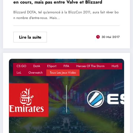
en cours, mais pas entre Valve et Blizzard
Blizzard DOTA, tel qu'annoncé à la BlizzCon 2011, aura fait rêver bo
n nombre d'entre-nous. Mais…
Lire la suite
30 Mai 2017
CS:GO
DotA
ESport
FIFA
Heroes Of The Storm
HotS
LoL
Overwatch
Tous Les Jeux Vidéo