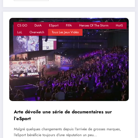
CS:GO
DotA
ESport
FIFA
Heroes Of The Storm
HotS
LoL
Overwatch
Tous Les Jeux Vidéo
Arte dévoile une série de documentaires sur
l’eSport
Malgré quelques changements depuis l'arrivée de grosses marques,
l'eSport bénéficie toujours d'une réputation un peu…