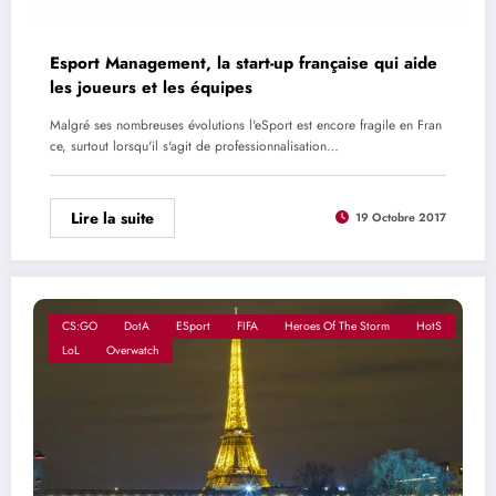
Esport Management, la start-up française qui aide
les joueurs et les équipes
Malgré ses nombreuses évolutions l'eSport est encore fragile en Fran
ce, surtout lorsqu'il s'agit de professionnalisation…
Lire la suite
19 Octobre 2017
CS:GO
DotA
ESport
FIFA
Heroes Of The Storm
HotS
LoL
Overwatch