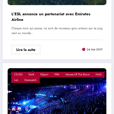
L’ESL annonce un partenariat avec Emirates
Airline
Chaque mois qui passe, ce sont de nouveaux gros acteurs qui se joig
nent au monde…
Lire la suite
26 Mai 2017
CS:GO
DotA
ESport
FIFA
Heroes Of The Storm
HotS
LoL
Overwatch