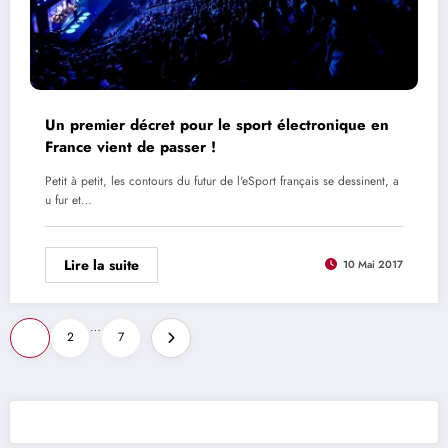
Un premier décret pour le sport électronique en
France vient de passer !
Petit à petit, les contours du futur de l'eSport français se dessinent, a
u fur et…
Lire la suite
10 Mai 2017
Pagination
…
1
2
7
des
publications