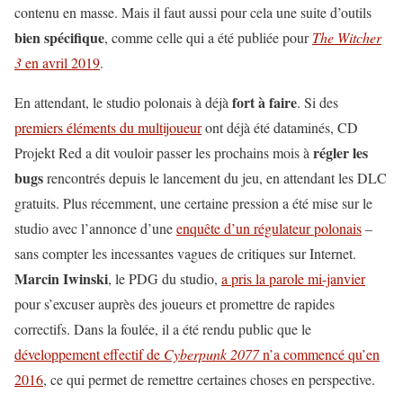
contenu en masse. Mais il faut aussi pour cela une suite d’outils
bien spécifique
, comme celle qui a été publiée pour
The Witcher
3
en avril 2019
.
fort à faire
En attendant, le studio polonais à déjà
. Si des
premiers éléments du multijoueur
ont déjà été dataminés, CD
régler les
Projekt Red a dit vouloir passer les prochains mois à
bugs
rencontrés depuis le lancement du jeu, en attendant les DLC
gratuits. Plus récemment, une certaine pression a été mise sur le
studio avec l’annonce d’une
enquête d’un régulateur polonais
–
sans compter les incessantes vagues de critiques sur Internet.
Marcin Iwinski
, le PDG du studio,
a pris la parole mi-janvier
pour s’excuser auprès des joueurs et promettre de rapides
correctifs. Dans la foulée, il a été rendu public que le
développement effectif de
Cyberpunk 2077
n’a commencé qu’en
2016
, ce qui permet de remettre certaines choses en perspective.