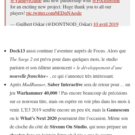
@VampyrGame
and new partnership with
@FocusHome
for an exciting new project. Huge thank you to all our
players!
pic.twitter.com/bEDuNAosIe
— Guilbert Oskar (@DONTNOD_Oskar)
10 avril 2019
Deck13
aussi continue l’aventure auprès de Focus. Alors que
The Surge 2
est prévu pour dans quelques mois, le studio
parisien et son éditeur annoncent «
le développement d’une
nouvelle franchise
« , ce qui s’annonce très intéressant.
Saber Interactive
Après
MudRunner
,
sera de retour pour… un
Warhammer 40,000
jeu
! Pas encore beaucoup de précisions
sur ce nouveau titre, mais on espère en voir plus dans les mois à
Gamescom
venir. L’E3 2019 semble encore un peu tôt, mais la
What’s Next 2020
ou le
pourraient être l’occasion. Même son
Streum On Studio
de cloche du côté de
, qui nous prépare un
shooter
dans un lointain futur où il n’y a que la guerre.