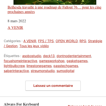
Bethesda travaille à une roadmap de Fallout 76… pour les cinq
prochaines années
Date
8 mars 2022
Par rapport à
A VENIR
Catégories :
A VENIR
,
FPS / TPS
,
OPEN WORLD
,
RPG
,
Stratégie
/ Gestion
,
Tous les jeux vidéo
Étiquettes :
asobostudio
,
deck13
,
dontnodentertainment
,
focushomeinteractive
,
gamesworkshop
,
gasketgames
,
lightbulbcrew
,
limestonegames
,
passtechgames
,
saberinteractive
,
streumonstudio
,
sumodigital
Laissez un commentaire
Always For Keyboard