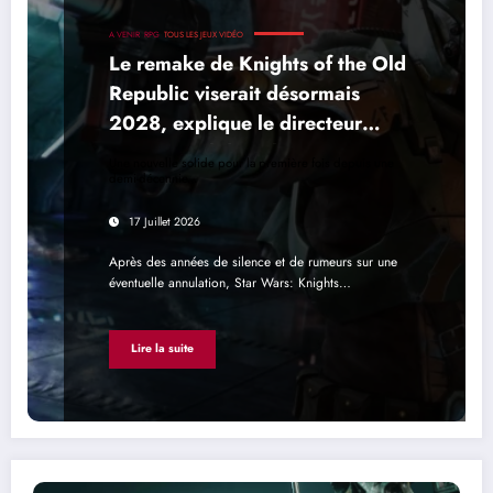
A VENIR
RPG
TOUS LES JEUX VIDÉO
Le remake de Knights of the Old
Republic viserait désormais
2028, explique le directeur
commercial de Saber Interactive
Une nouvelle solide pour la première fois depuis une
demi-décennie...
17 Juillet 2026
Après des années de silence et de rumeurs sur une
éventuelle annulation, Star Wars: Knights…
Lire la suite