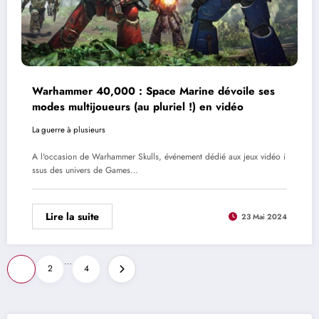
Warhammer 40,000 : Space Marine dévoile ses
modes multijoueurs (au pluriel !) en vidéo
La guerre à plusieurs
A l'occasion de Warhammer Skulls, événement dédié aux jeux vidéo i
ssus des univers de Games…
Lire la suite
23 Mai 2024
Pagination
…
1
2
4
des
publications