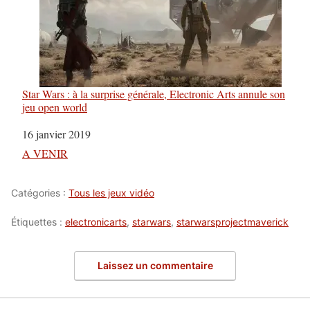
Star Wars : à la surprise générale, Electronic Arts annule son
jeu open world
Date
16 janvier 2019
Par rapport à
A VENIR
Catégories :
Tous les jeux vidéo
Étiquettes :
electronicarts
,
starwars
,
starwarsprojectmaverick
Laissez un commentaire