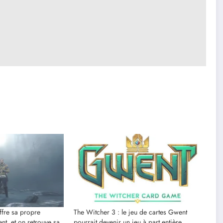
ffre sa propre
The Witcher 3 : le jeu de cartes Gwent
nt, et on retrouve sa
pourrait devenir un jeu à part entière