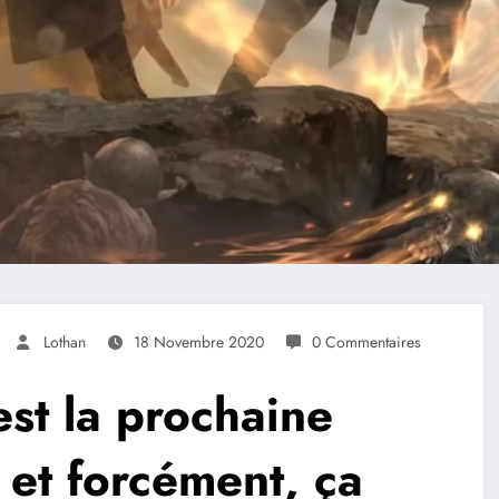
Lothan
18 Novembre 2020
0 Commentaires
st la prochaine
 et forcément, ça