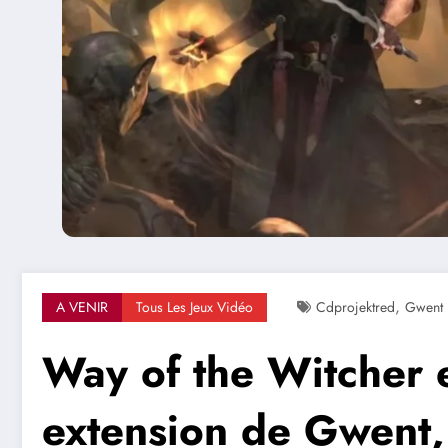
,
A VENIR
Tous Les Jeux Vidéo
Cdprojektred
Gwent
Way of the Witcher e
extension de Gwent,