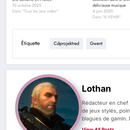
10 octobre 2025
délicieuse musique
Dans "Tous les jeux vidéo"
4 juin 2020
Dans "A VENIR"
Étiquette
Cdprojektred
Gwent
Lothan
Rédacteur en chef 
de jeux stylés, poin
blagues de gamin. 
View All Posts