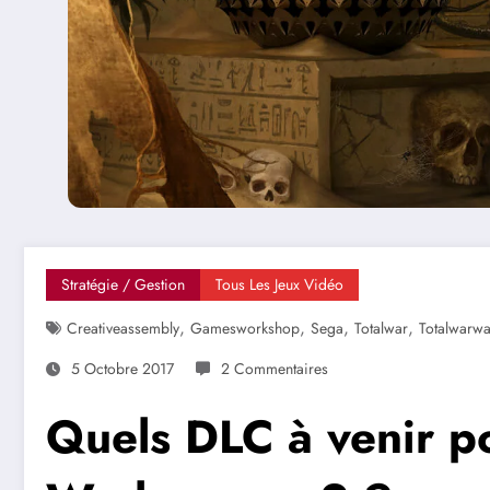
Stratégie / Gestion
Tous Les Jeux Vidéo
,
,
,
,
Creativeassembly
Gamesworkshop
Sega
Totalwar
Totalwarw
5 Octobre 2017
2 Commentaires
Quels DLC à venir po