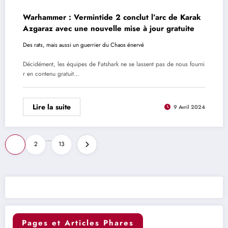
Warhammer : Vermintide 2 conclut l’arc de Karak
Azgaraz avec une nouvelle mise à jour gratuite
Des rats, mais aussi un guerrier du Chaos énervé
Décidément, les équipes de Fatshark ne se lassent pas de nous fourni
r en contenu gratuit…
Lire la suite
9 Avril 2024
Pagination
…
1
2
13
des
publications
Pages et Articles Phares