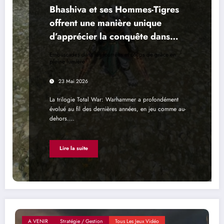
Bhashiva et ses Hommes-Tigres
offrent une manière unique
d’apprécier la conquête dans
Total War: Warhammer 3
Embuscades dans les fourrées et coups de grâce en
pleine lumière
23 Mai 2026
La trilogie Total War: Warhammer a profondément
évolué au fil des dernières années, en jeu comme au-
dehors.…
Lire la suite
A VENIR
Stratégie / Gestion
Tous Les Jeux Vidéo