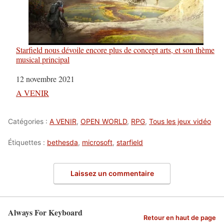
Starfield nous dévoile encore plus de concept arts, et son thème
musical principal
Date
12 novembre 2021
Par rapport à
A VENIR
Catégories :
A VENIR
,
OPEN WORLD
,
RPG
,
Tous les jeux vidéo
Étiquettes :
bethesda
,
microsoft
,
starfield
Laissez un commentaire
Always For Keyboard
Retour en haut de page