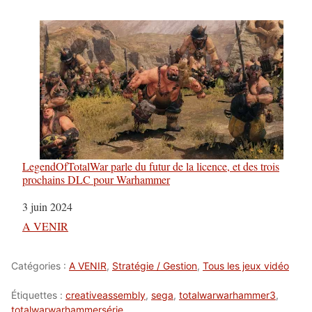
LegendOfTotalWar parle du futur de la licence, et des trois
prochains DLC pour Warhammer
Date
3 juin 2024
Par rapport à
A VENIR
Catégories :
A VENIR
,
Stratégie / Gestion
,
Tous les jeux vidéo
Étiquettes :
creativeassembly
,
sega
,
totalwarwarhammer3
,
totalwarwarhammersérie