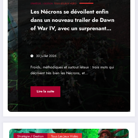
STRATÉGIE / GESTION
TOUS LES JEUX VIDÉO
Les Nécrons se dévoilent enfin
dans un nouveau trailer de Dawn
of War IV, avec un surprenant
retour d’Ahmnok
Le seigneur de Kronus mène ses légions, dont le
potentiel de destruction est un plaisir pour les yeux
30 Juillet 2026
Froids, méthodiques et surtout létaux : trois mots qui
décrivent très bien les Nécrons, et…
Lire la suite
Stratégie / Gestion
Tous Les Jeux Vidéo