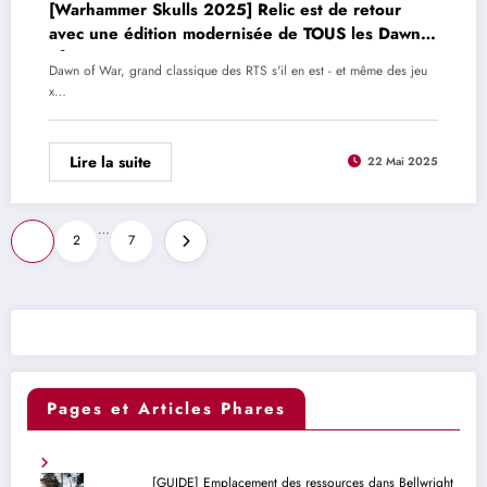
[Warhammer Skulls 2025] Relic est de retour
avec une édition modernisée de TOUS les Dawn
of War
Dawn of War, grand classique des RTS s'il en est - et même des jeu
x…
Lire la suite
22 Mai 2025
Pagination
…
1
2
7
des
publications
Pages et Articles Phares
[GUIDE] Emplacement des ressources dans Bellwright