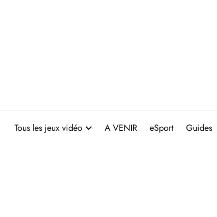
Aller
au
contenu
Tous les jeux vidéo
A VENIR
eSport
Guides