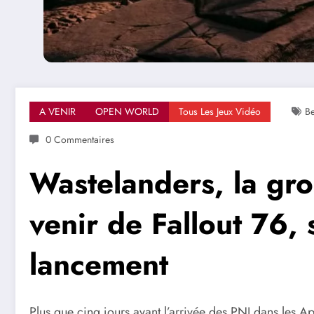
A VENIR
OPEN WORLD
Tous Les Jeux Vidéo
B
0 Commentaires
Wastelanders, la gro
venir de Fallout 76, s
lancement
Plus que cinq jours avant l’arrivée des PNJ dans les A