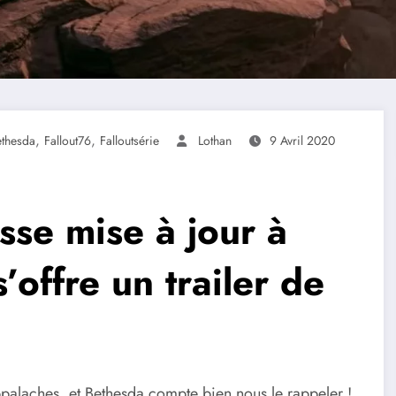
,
,
ethesda
Fallout76
Falloutsérie
Lothan
9 Avril 2020
sse mise à jour à
’offre un trailer de
ppalaches, et Bethesda compte bien nous le rappeler !