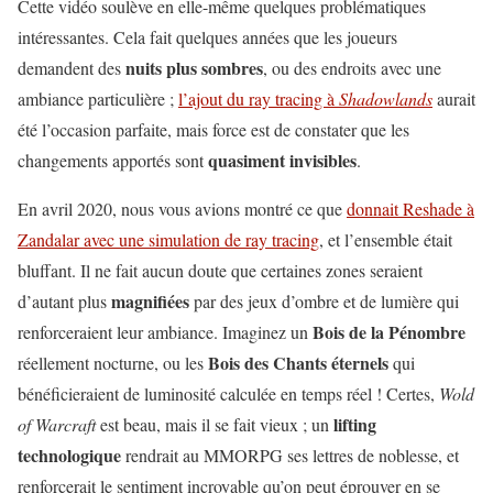
Cette vidéo soulève en elle-même quelques problématiques
intéressantes. Cela fait quelques années que les joueurs
nuits
plus
sombres
demandent des
, ou des endroits avec une
ambiance particulière ;
l’ajout du ray tracing à
Shadowlands
aurait
été l’occasion parfaite, mais force est de constater que les
quasiment
invisibles
changements apportés sont
.
En avril 2020, nous vous avions montré ce que
donnait Reshade à
Zandalar avec une simulation de ray tracing
, et l’ensemble était
bluffant. Il ne fait aucun doute que certaines zones seraient
magnifiées
d’autant plus
par des jeux d’ombre et de lumière qui
Bois de la Pénombre
renforceraient leur ambiance. Imaginez un
Bois des Chants éternels
réellement nocturne, ou les
qui
bénéficieraient de luminosité calculée en temps réel ! Certes,
Wold
lifting
of Warcraft
est beau, mais il se fait vieux ; un
technologique
rendrait au MMORPG ses lettres de noblesse, et
renforcerait le sentiment incroyable qu’on peut éprouver en se