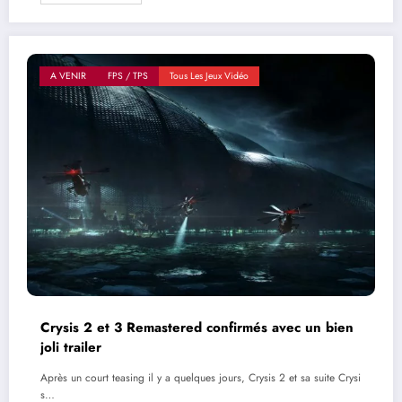
A VENIR
FPS / TPS
Tous Les Jeux Vidéo
Crysis 2 et 3 Remastered confirmés avec un bien
joli trailer
Après un court teasing il y a quelques jours, Crysis 2 et sa suite Crysi
s…