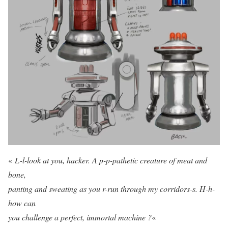
«
L-l-look at you, hacker. A p-p-pathetic creature of meat and
bone,
panting and sweating as you r-run through my corridors-s. H-h-
how can
you challenge a perfect, immortal machine ?
«