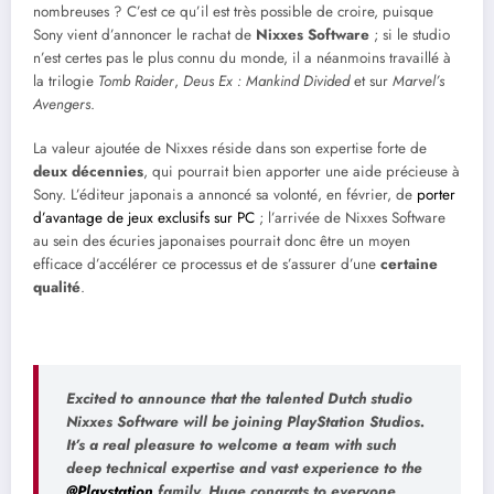
nombreuses ? C’est ce qu’il est très possible de croire, puisque
Sony vient d’annoncer le rachat de
Nixxes Software
; si le studio
n’est certes pas le plus connu du monde, il a néanmoins travaillé à
la trilogie
Tomb Raider
,
Deus Ex : Mankind Divided
et sur
Marvel’s
Avengers
.
La valeur ajoutée de Nixxes réside dans son expertise forte de
deux décennies
, qui pourrait bien apporter une aide précieuse à
Sony. L’éditeur japonais a annoncé sa volonté, en février, de
porter
d’avantage de jeux exclusifs sur PC
; l’arrivée de Nixxes Software
au sein des écuries japonaises pourrait donc être un moyen
efficace d’accélérer ce processus et de s’assurer d’une
certaine
qualité
.
Excited to announce that the talented Dutch studio
Nixxes Software will be joining PlayStation Studios.
It’s a real pleasure to welcome a team with such
deep technical expertise and vast experience to the
@Playstation
family. Huge congrats to everyone