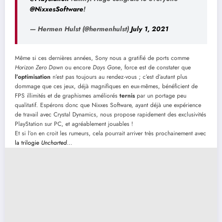
@NixxesSoftware
!
— Hermen Hulst (@hermenhulst)
July 1, 2021
Même si ces dernières années, Sony nous a gratifié de ports comme
Horizon Zero Dawn
ou encore
Days Gone
, force est de constater que
l’optimisation
n’est pas toujours au rendez-vous ; c’est d’autant plus
dommage que ces jeux, déjà magnifiques en eux-mêmes, bénéficient de
FPS illimités et de graphismes améliorés
ternis
par un portage peu
qualitatif. Espérons donc que Nixxes Software, ayant déjà une expérience
de travail avec Crystal Dynamics, nous propose rapidement des exclusivités
PlayStation sur PC, et agréablement jouables !
Et si l’on en croit les rumeurs, cela pourrait arriver très prochainement avec
la trilogie
Uncharted
…