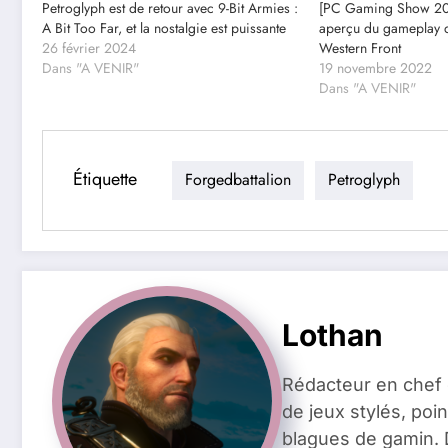
Petroglyph est de retour avec 9-Bit Armies :
[PC Gaming Show 202
A Bit Too Far, et la nostalgie est puissante
aperçu du gameplay 
26 février 2024
Western Front
Dans "A VENIR"
19 novembre 2022
Dans "A VENIR"
Étiquette
Forgedbattalion
Petroglyph
Lothan
Rédacteur en chef 
de jeux stylés, poin
blagues de gamin. 