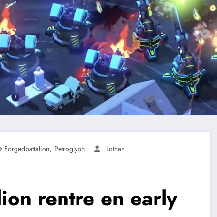
,
Forgedbattalion
Petroglyph
Lothan
ion rentre en early