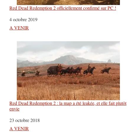
Red Dead Redemption 2 officiellement confirmé sur PC !
Date
4 octobre 2019
Par rapport à
A VENIR
Red Dead Redemption 2 : la map a été leakée, et elle fait plutôt
envie
Date
23 octobre 2018
Par rapport à
A VENIR