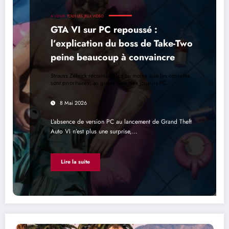
A VENIR
TOUS LES JEUX VIDÉO
GTA VI sur PC repoussé :
l’explication du boss de Take-Two
peine beaucoup à convaincre
Strauss Zelnick reconnaît plus ou moins que les consoles
sont prioritaires, au grand dam des joueurs PC
8 Mai 2026
L’absence de version PC au lancement de Grand Theft
Auto VI n’est plus une surprise,…
Lire la suite