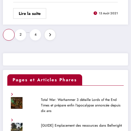
Lire la suite
13 Août 2021
Pagination
…
1
2
4
des
publications
Pages et Articles Phares
Total War: Warhammer 3 détaille Lords of the End
Times et prépare enfin l'apocalypse annoncée depuis
dix ans
[GUIDE] Emplacement des ressources dans Bellwright