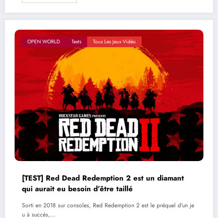
OPEN WORLD
Tests
Tous Les Jeux Vidéo
[TEST] Red Dead Redemption 2 est un diamant
qui aurait eu besoin d’être taillé
Sorti en 2018 sur consoles, Red Redemption 2 est le préquel d'un je
u à succès,…