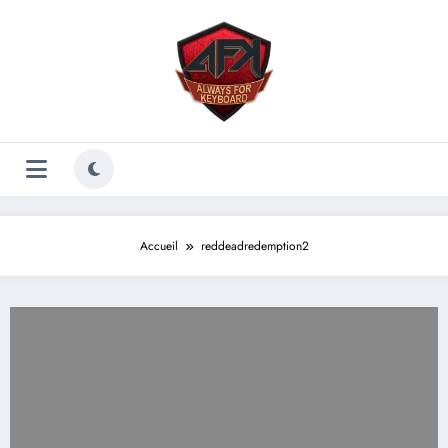
Aller
au
contenu
Accueil
reddeadredemption2