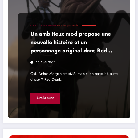
FPS / TPS
OPEN WORLD
TOUS LES JEUX VIDÉO
Un ambitieux mod propose une
nouvelle histoire et un
personnage original dans Red
Dead Redemption 2
15 Août 2022
Oui, Arthur Morgan est stylé, mais si on passait à autre
chose ? Red Dead…
Lire la suite