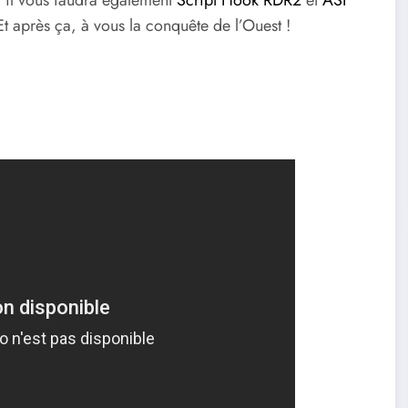
 il vous faudra également
Script Hook RDR2
et
ASI
Et après ça, à vous la conquête de l’Ouest !