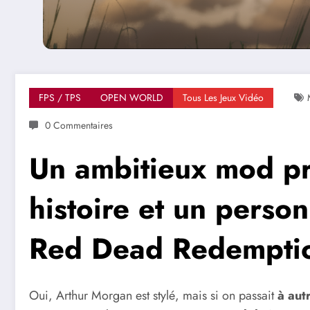
FPS / TPS
OPEN WORLD
Tous Les Jeux Vidéo
0 Commentaires
Un ambitieux mod pr
histoire et un perso
Red Dead Redempti
Oui, Arthur Morgan est stylé, mais si on passait
à aut