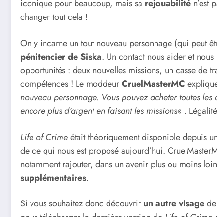
iconique pour beaucoup, mais sa
rejouabilité
n’est 
changer tout cela !
On y incarne un tout nouveau personnage (qui peut 
pénitencier de Siska
. Un contact nous aider et nous 
opportunités : deux nouvelles missions, un casse de tr
compétences ! Le moddeur
CruelMasterMC
explique
nouveau personnage. Vous pouvez acheter toutes les a
encore plus d’argent en faisant les missions
« . Légalit
Life of Crime
était théoriquement disponible depuis u
de ce qui nous est proposé aujourd’hui. CruelMasterM
notamment rajouter, dans un avenir plus ou moins loi
supplémentaires
.
Si vous souhaitez donc découvrir
un autre visage
d