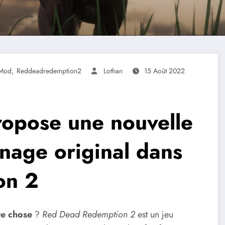
,
Mod
Reddeadredemption2
Lothan
15 Août 2022
opose une nouvelle
nnage original dans
on 2
re chose
?
Red Dead Redemption 2
est un jeu