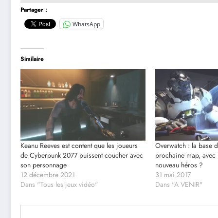
Partager :
WhatsApp
Similaire
Keanu Reeves est content que les joueurs
Overwatch : la base d
de Cyberpunk 2077 puissent coucher avec
prochaine map, ave
son personnage
nouveau héros ?
12 décembre 2021
31 mai 2017
Dans "Tous les jeux vidéo"
Dans "A VENIR"