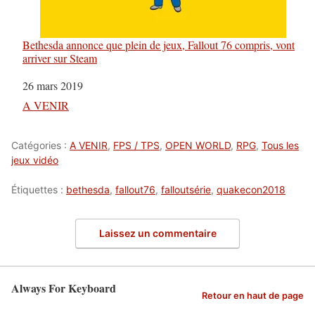
Bethesda annonce que plein de jeux, Fallout 76 compris, vont
arriver sur Steam
Date
26 mars 2019
Par rapport à
A VENIR
Catégories :
A VENIR
,
FPS / TPS
,
OPEN WORLD
,
RPG
,
Tous les
jeux vidéo
Étiquettes :
bethesda
,
fallout76
,
falloutsérie
,
quakecon2018
Laissez un commentaire
Always For Keyboard
Retour en haut de page