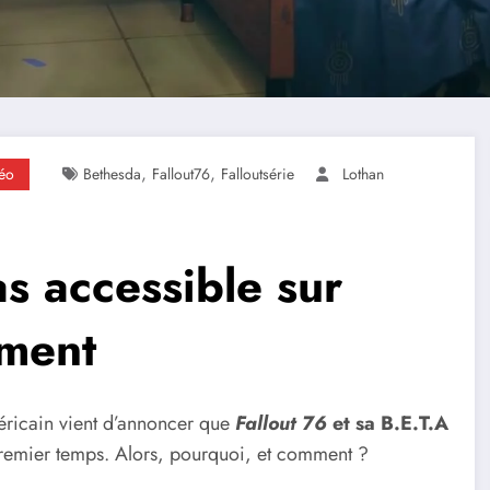
,
,
déo
Bethesda
Fallout76
Falloutsérie
Lothan
as accessible sur
ement
ricain vient d’annoncer que
Fallout 76
et sa B.E.T.A
premier temps. Alors, pourquoi, et comment ?