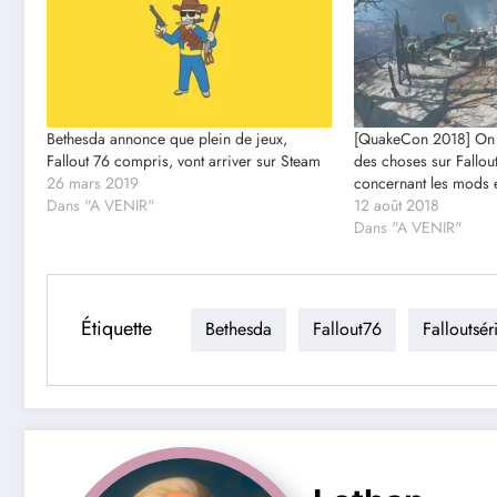
Bethesda annonce que plein de jeux,
[QuakeCon 2018] On 
Fallout 76 compris, vont arriver sur Steam
des choses sur Fallo
26 mars 2019
concernant les mods 
Dans "A VENIR"
12 août 2018
Dans "A VENIR"
Étiquette
Bethesda
Fallout76
Falloutsér