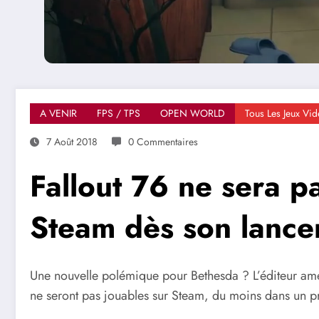
A VENIR
FPS / TPS
OPEN WORLD
Tous Les Jeux Vi
7 Août 2018
0 Commentaires
Fallout 76 ne sera p
Steam dès son lanc
Une nouvelle polémique pour Bethesda ? L’éditeur amé
ne seront pas jouables sur Steam, du moins dans un 