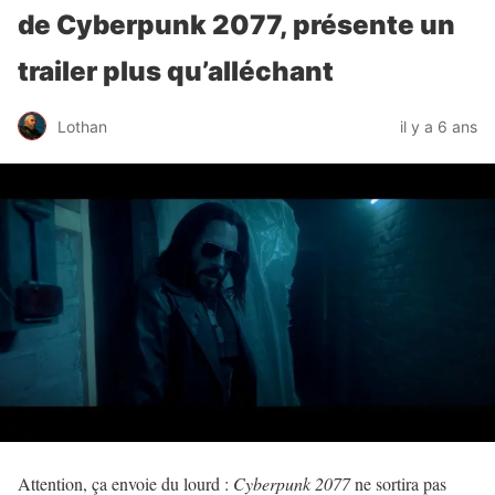
de Cyberpunk 2077, présente un
trailer plus qu’alléchant
Lothan
il y a 6 ans
Attention, ça envoie du lourd :
Cyberpunk 2077
ne sortira pas