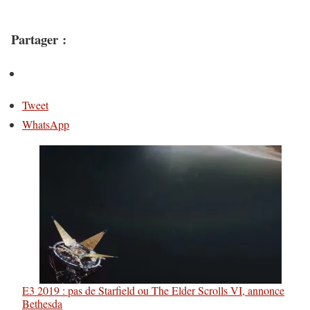
Partager :
Tweet
WhatsApp
E3 2019 : pas de Starfield ou The Elder Scrolls VI, annonce
Bethesda