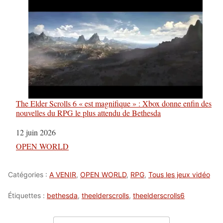
The Elder Scrolls 6 « est magnifique » : Xbox donne enfin des
nouvelles du RPG le plus attendu de Bethesda
Date
12 juin 2026
Par rapport à
OPEN WORLD
Catégories :
A VENIR
,
OPEN WORLD
,
RPG
,
Tous les jeux vidéo
Étiquettes :
bethesda
,
theelderscrolls
,
theelderscrolls6