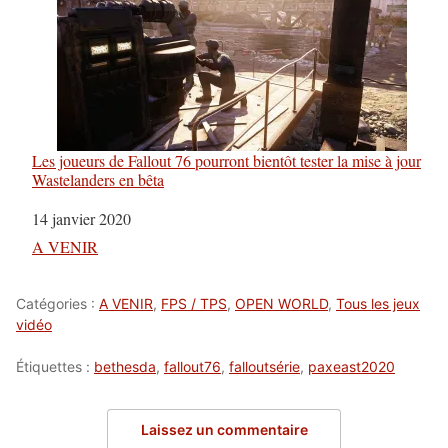
Les joueurs de Fallout 76 pourront bientôt tester la mise à jour
Wastelanders en bêta
Date
14 janvier 2020
Par rapport à
A VENIR
Catégories :
A VENIR
,
FPS / TPS
,
OPEN WORLD
,
Tous les jeux
vidéo
Étiquettes :
bethesda
,
fallout76
,
falloutsérie
,
paxeast2020
Laissez un commentaire