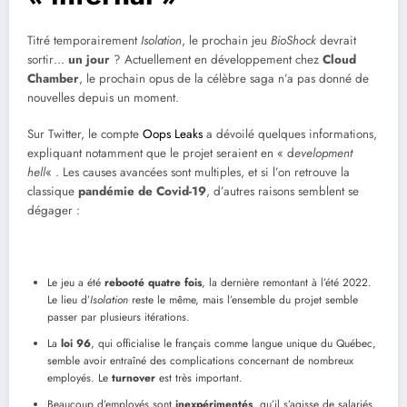
Titré temporairement
Isolation
, le prochain jeu
BioShock
devrait
sortir…
un jour
? Actuellement en développement chez
Cloud
Chamber
, le prochain opus de la célèbre saga n’a pas donné de
nouvelles depuis un moment.
Sur Twitter, le compte
Oops Leaks
a dévoilé quelques informations,
expliquant notamment que le projet seraient en « d
evelopment
hell
« . Les causes avancées sont multiples, et si l’on retrouve la
classique
pandémie de Covid-19
, d’autres raisons semblent se
dégager :
Le jeu a été
rebooté
quatre fois
, la dernière remontant à l’été 2022.
Le lieu d’
Isolation
reste le même, mais l’ensemble du projet semble
passer par plusieurs itérations.
La
loi 96
, qui officialise le français comme langue unique du Québec,
semble avoir entraîné des complications concernant de nombreux
employés. Le
turnover
est très important.
Beaucoup d’employés sont
inexpérimentés
, qu’il s’agisse de salariés