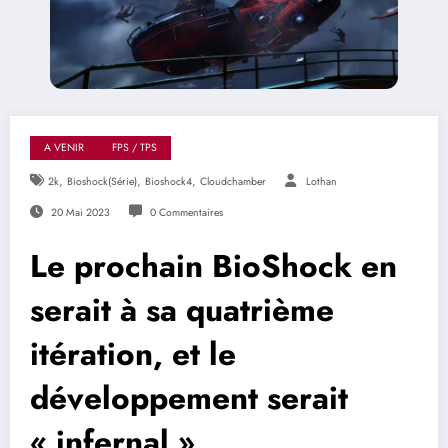
A VENIR
FPS / TPS
,
,
,
2k
Bioshock(série)
Bioshock4
Cloudchamber
Lothan
20 Mai 2023
0 Commentaires
Le prochain BioShock en
serait à sa quatrième
itération, et le
développement serait
« infernal »