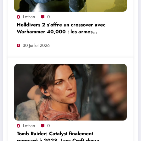
Lothan
0
Helldivers 2 s’offre un crossover avec
Warhammer 40,000 : les armes
iconiques de l’Imperium débarquent le 12
août
30 Juillet 2026
Lothan
0
Tomb Raider: Catalyst finalement
repoussé à 2028, Lara Croft devra