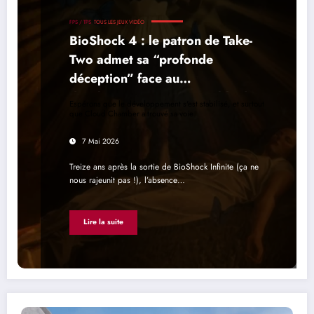
FPS / TPS
TOUS LES JEUX VIDÉO
BioShock 4 : le patron de Take-
Two admet sa “profonde
déception” face au
développement interminable du
Espérons que le développement s'est stabilisé, et surtout
jeu
que Cloud Chamber a trouvé sa voie
7 Mai 2026
Treize ans après la sortie de BioShock Infinite (ça ne
nous rajeunit pas !), l’absence…
Lire la suite