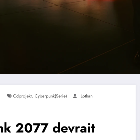
,
Cdprojekt
Cyberpunk(série)
Lothan
nk 2077 devrait