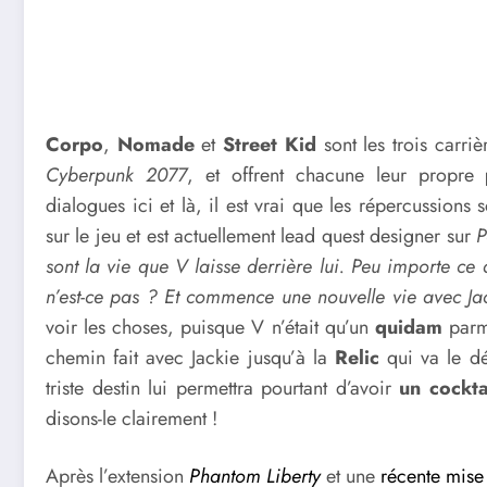
Corpo
,
Nomade
et
Street Kid
sont les trois carri
Cyberpunk 2077
, et offrent chacune leur propre
dialogues ici et là, il est vrai que les répercussions 
sur le jeu et est actuellement lead quest designer sur
P
sont la vie que V laisse derrière lui. Peu importe ce q
n’est-ce pas ? Et commence une nouvelle vie avec Ja
voir les choses, puisque V n’était qu’un
quidam
parmi
chemin fait avec Jackie jusqu’à la
Relic
qui va le dé
triste destin lui permettra pourtant d’avoir
un cocktai
disons-le clairement !
Après l’extension
Phantom Liberty
et une
récente mise 