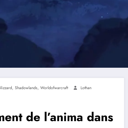
,
,
Blizzard
Shadowlands
Worldofwarcraft
Lothan
ent de l’anima dans