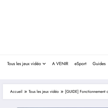
Aller
au
contenu
Tous les jeux vidéo
A VENIR
eSport
Guides
Accueil
Tous les jeux vidéo
[GUIDE] Fonctionnement de