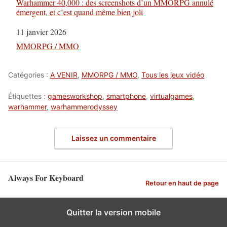
Warhammer 40,000 : des screenshots d’un MMORPG annulé
émergent, et c’est quand même bien joli
Date
11 janvier 2026
Par rapport à
MMORPG / MMO
Catégories :
A VENIR
,
MMORPG / MMO
,
Tous les jeux vidéo
Étiquettes :
gamesworkshop
,
smartphone
,
virtualgames
,
warhammer
,
warhammerodyssey
Laissez un commentaire
Always For Keyboard
Retour en haut de page
Quitter la version mobile