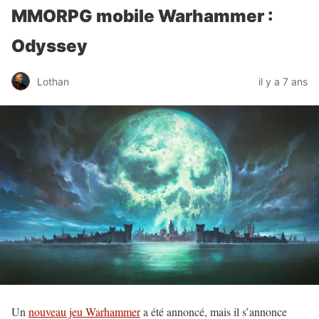
MMORPG mobile Warhammer :
Odyssey
Lothan
il y a 7 ans
Un
nouveau jeu Warhammer
a été annoncé, mais il s’annonce