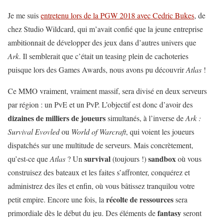
Je me suis
entretenu lors de la PGW 2018 avec Cedric Bukes
, de
chez Studio Wildcard, qui m’avait confié que la jeune entreprise
ambitionnait de développer des jeux dans d’autres univers que
Ark
. Il semblerait que c’était un teasing plein de cachoteries
puisque lors des Games Awards, nous avons pu découvrir
Atlas
!
Ce MMO vraiment, vraiment massif, sera divisé en deux serveurs
par région : un PvE et un PvP. L’objectif est donc d’avoir des
dizaines de milliers de joueurs
simultanés, à l’inverse de
Ark :
Survival Evovled
ou
World of Warcraft
, qui voient les joueurs
dispatchés sur une multitude de serveurs. Mais concrètement,
survival
sandbox
qu’est-ce que
Atlas
? Un
(toujours !)
où vous
construisez des bateaux et les faites s’affronter, conquérez et
administrez des îles et enfin, où vous bâtissez tranquilou votre
récolte de ressources
petit empire. Encore une fois, la
sera
fantasy
primordiale dès le début du jeu. Des éléments de
seront