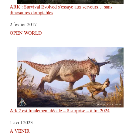
ARK : Survival Evolved s’essaye aux serveurs… sans
dinosaures domptables
Date
2 février 2017
Par rapport à
OPEN WORLD
Ark 2 est finalement décalé – ô surprise – à fin 2024
Date
1 avril 2023
Par rapport à
A VENIR